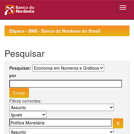
Skip
navigation
DSpace - BNB - Banco do Nordeste do Brasil
Pesquisar
Pesquisar:
por
Filtros correntes: