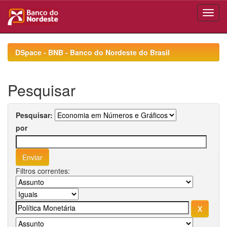
Skip
navigation
DSpace - BNB - Banco do Nordeste do Brasil
Pesquisar
Pesquisar:
por
Filtros correntes: