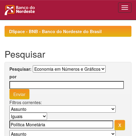
Skip
navigation
DSpace - BNB - Banco do Nordeste do Brasil
Pesquisar
Pesquisar:
por
Filtros correntes: