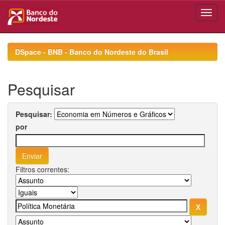
Skip
navigation
DSpace - BNB - Banco do Nordeste do Brasil
Pesquisar
Pesquisar:
por
Filtros correntes: