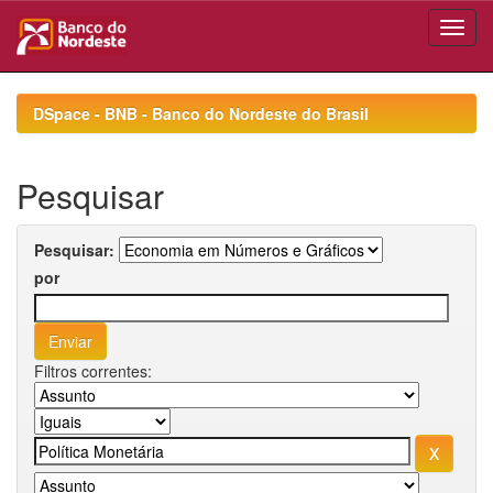
Skip
navigation
DSpace - BNB - Banco do Nordeste do Brasil
Pesquisar
Pesquisar:
por
Filtros correntes: