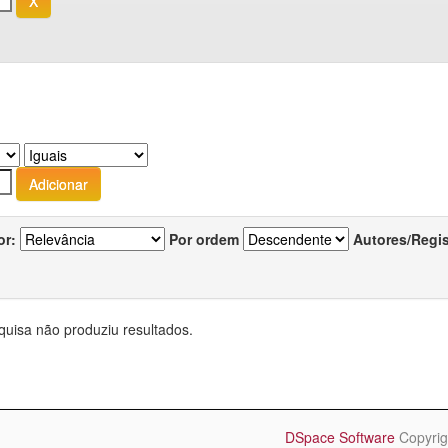
or:
Por ordem
Autores/Regi
quisa não produziu resultados.
DSpace Software
Copyrig