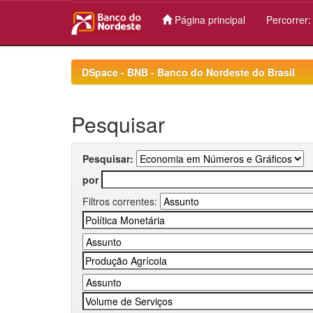
Página principal
Percorrer
Skip
navigation
DSpace - BNB - Banco do Nordeste do Brasil
Pesquisar
Pesquisar:
por
Filtros correntes: