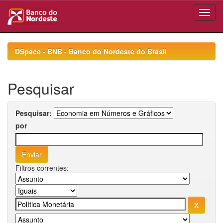
Skip
navigation
DSpace - BNB - Banco do Nordeste do Brasil
Pesquisar
Pesquisar:
por
Filtros correntes: