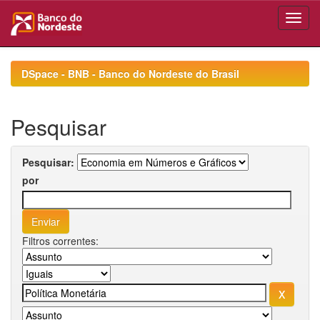
Skip
navigation
DSpace - BNB - Banco do Nordeste do Brasil
Pesquisar
Pesquisar:
por
Filtros correntes: