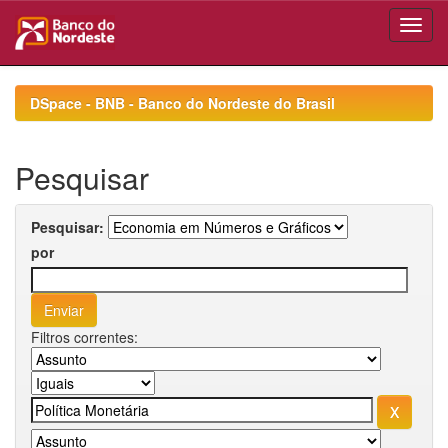
Skip
navigation
DSpace - BNB - Banco do Nordeste do Brasil
Pesquisar
Pesquisar:
por
Filtros correntes: