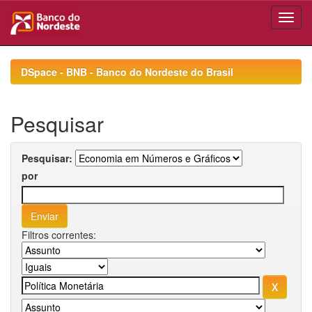
Skip
navigation
DSpace - BNB - Banco do Nordeste do Brasil
Pesquisar
Pesquisar:
por
Filtros correntes: