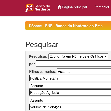
Página principal
Percorrer
Skip
navigation
DSpace - BNB - Banco do Nordeste do Brasil
Pesquisar
Pesquisar:
por
Filtros correntes: