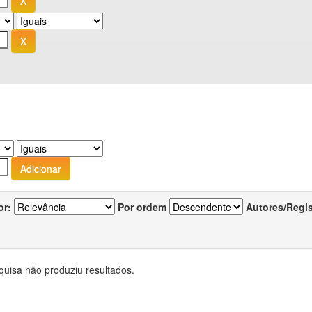
or:
Por ordem
Autores/Regi
quisa não produziu resultados.