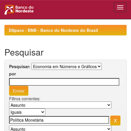
Skip
navigation
DSpace - BNB - Banco do Nordeste do Brasil
Pesquisar
Pesquisar:
por
Filtros correntes: