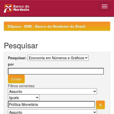
Skip
navigation
DSpace - BNB - Banco do Nordeste do Brasil
Pesquisar
Pesquisar:
por
Filtros correntes: