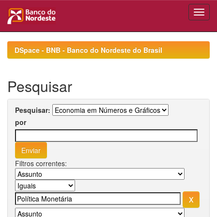
Skip
navigation
DSpace - BNB - Banco do Nordeste do Brasil
Pesquisar
Pesquisar:
por
Filtros correntes: