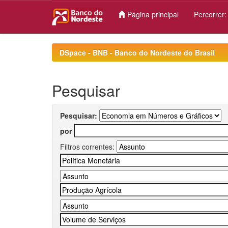
Página principal
Percorrer
Skip
navigation
DSpace - BNB - Banco do Nordeste do Brasil
Pesquisar
Pesquisar:
por
Filtros correntes: