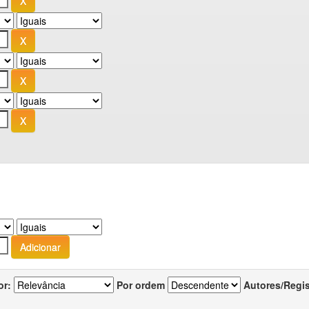
or:
Por ordem
Autores/Regi