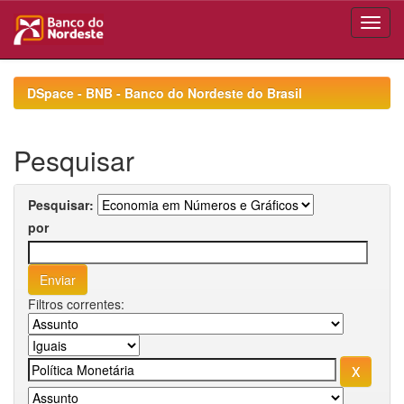
Skip
navigation
DSpace - BNB - Banco do Nordeste do Brasil
Pesquisar
Pesquisar:
por
Filtros correntes: