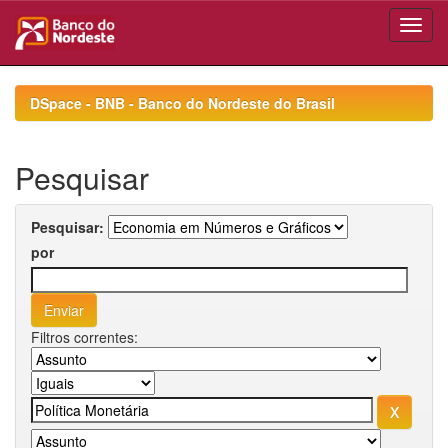
Skip
navigation
DSpace - BNB - Banco do Nordeste do Brasil
Pesquisar
Pesquisar:
por
Filtros correntes: