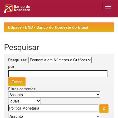
Skip
navigation
DSpace - BNB - Banco do Nordeste do Brasil
Pesquisar
Pesquisar:
por
Filtros correntes: