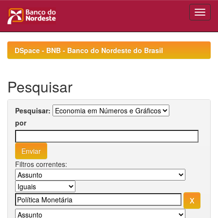
Skip
navigation
DSpace - BNB - Banco do Nordeste do Brasil
Pesquisar
Pesquisar:
por
Filtros correntes: