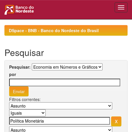
Skip
navigation
DSpace - BNB - Banco do Nordeste do Brasil
Pesquisar
Pesquisar:
por
Filtros correntes: