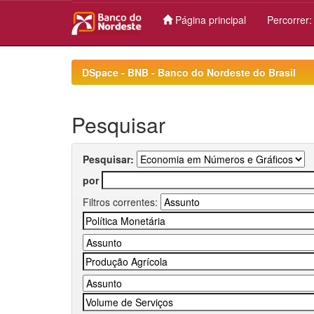
Página principal
Percorrer
Skip
navigation
DSpace - BNB - Banco do Nordeste do Brasil
Pesquisar
Pesquisar:
por
Filtros correntes: