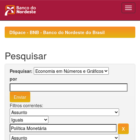
Skip
navigation
DSpace - BNB - Banco do Nordeste do Brasil
Pesquisar
Pesquisar:
por
Filtros correntes: