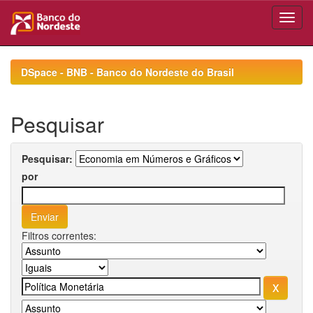
Skip
navigation
DSpace - BNB - Banco do Nordeste do Brasil
Pesquisar
Pesquisar:
por
Filtros correntes: