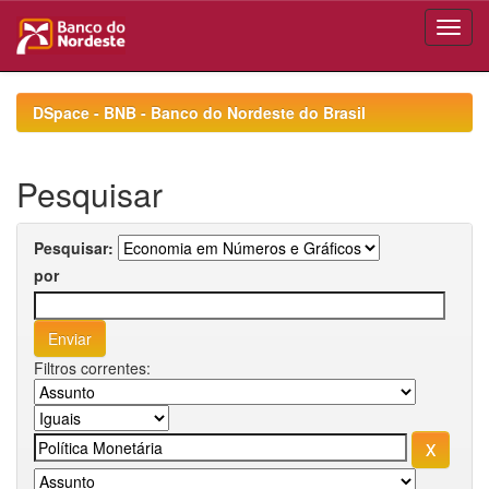
Skip
navigation
DSpace - BNB - Banco do Nordeste do Brasil
Pesquisar
Pesquisar:
por
Filtros correntes: