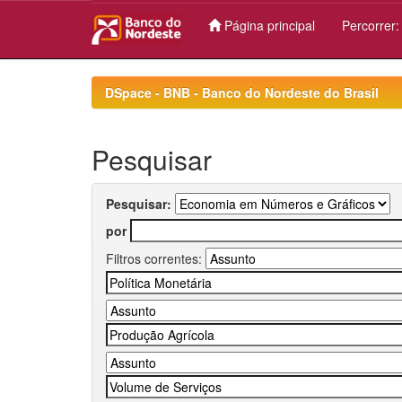
Página principal
Percorrer
Skip
navigation
DSpace - BNB - Banco do Nordeste do Brasil
Pesquisar
Pesquisar:
por
Filtros correntes: