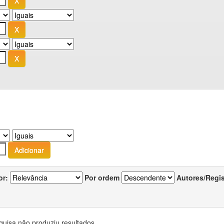
or:
Por ordem
Autores/Regi
quisa não produziu resultados.