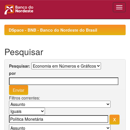
Skip
navigation
DSpace - BNB - Banco do Nordeste do Brasil
Pesquisar
Pesquisar:
por
Filtros correntes: