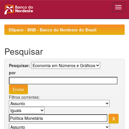
Skip
navigation
DSpace - BNB - Banco do Nordeste do Brasil
Pesquisar
Pesquisar:
por
Filtros correntes: