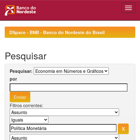
Skip
navigation
DSpace - BNB - Banco do Nordeste do Brasil
Pesquisar
Pesquisar:
por
Filtros correntes: