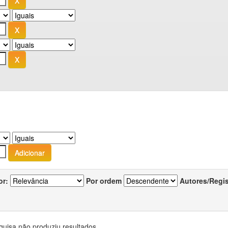
or:
Por ordem
Autores/Regi
quisa não produziu resultados.