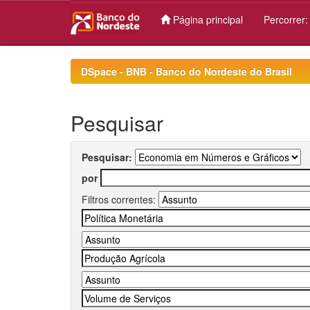
Página principal
Percorrer
Skip
navigation
DSpace - BNB - Banco do Nordeste do Brasil
Pesquisar
Pesquisar:
por
Filtros correntes: