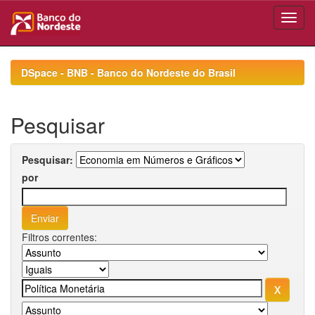
Skip
navigation
DSpace - BNB - Banco do Nordeste do Brasil
Pesquisar
Pesquisar:
por
Filtros correntes: