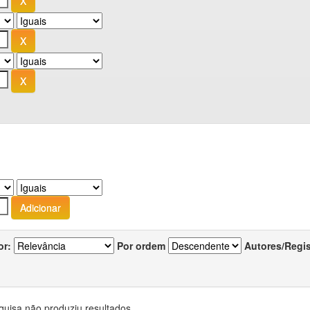
or:
Por ordem
Autores/Regi
quisa não produziu resultados.