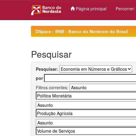
Página principal
Percorrer
Skip
navigation
DSpace - BNB - Banco do Nordeste do Brasil
Pesquisar
Pesquisar:
por
Filtros correntes: