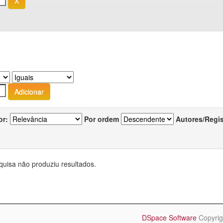
or:
Por ordem
Autores/Regi
quisa não produziu resultados.
DSpace Software
Copyrig