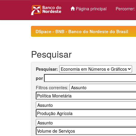
Página principal
Percorrer
Skip
navigation
DSpace - BNB - Banco do Nordeste do Brasil
Pesquisar
Pesquisar:
por
Filtros correntes: