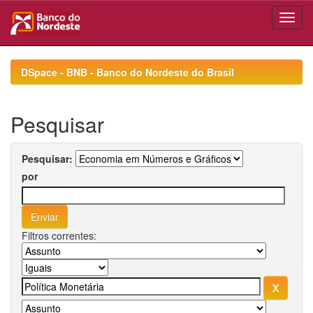
Skip
navigation
DSpace - BNB - Banco do Nordeste do Brasil
Pesquisar
Pesquisar:
por
Filtros correntes: