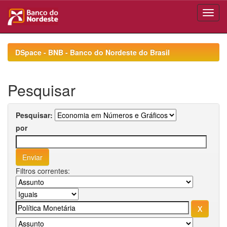
Skip
navigation
DSpace - BNB - Banco do Nordeste do Brasil
Pesquisar
Pesquisar:
por
Filtros correntes: