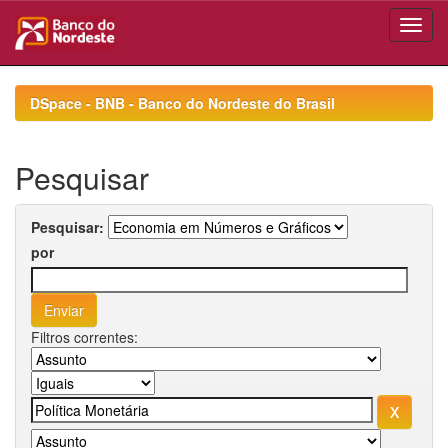
Skip
navigation
DSpace - BNB - Banco do Nordeste do Brasil
Pesquisar
Pesquisar:
por
Filtros correntes: