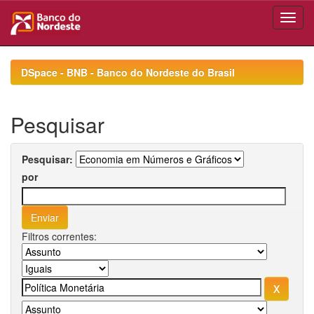
Skip
navigation
DSpace - BNB - Banco do Nordeste do Brasil
Pesquisar
Pesquisar:
por
Filtros correntes: