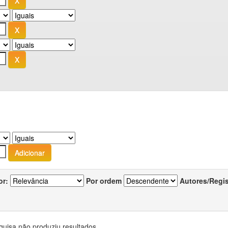
or:
Por ordem
Autores/Regi
quisa não produziu resultados.