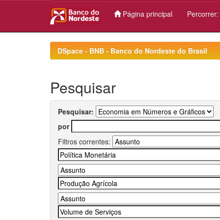
Página principal
Percorrer
Skip
navigation
DSpace - BNB - Banco do Nordeste do Brasil
Pesquisar
Pesquisar:
por
Filtros correntes: