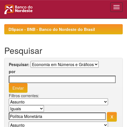
Skip
navigation
DSpace - BNB - Banco do Nordeste do Brasil
Pesquisar
Pesquisar:
por
Filtros correntes: