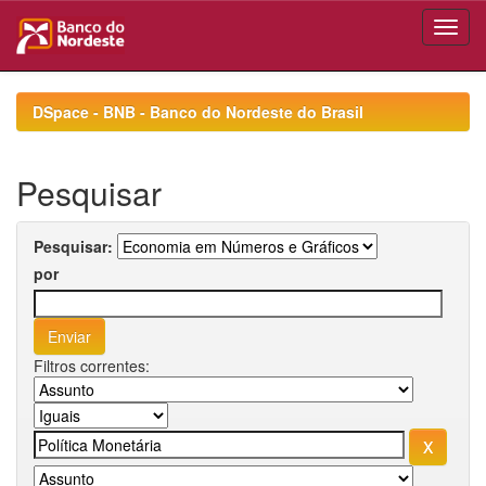
Skip
navigation
DSpace - BNB - Banco do Nordeste do Brasil
Pesquisar
Pesquisar:
por
Filtros correntes: