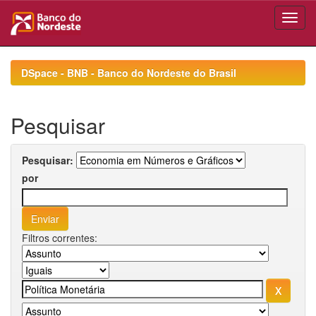
Skip
navigation
DSpace - BNB - Banco do Nordeste do Brasil
Pesquisar
Pesquisar:
por
Filtros correntes: