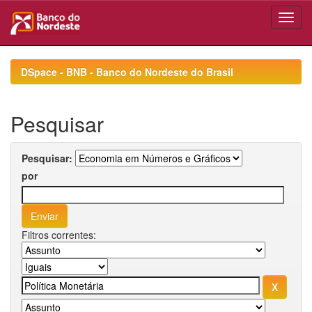
Skip
navigation
DSpace - BNB - Banco do Nordeste do Brasil
Pesquisar
Pesquisar:
por
Filtros correntes: