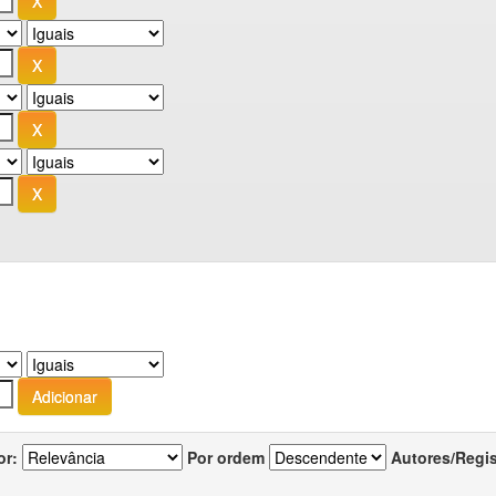
or:
Por ordem
Autores/Regi