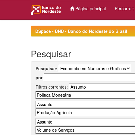
Página principal
Percorrer
Skip
navigation
DSpace - BNB - Banco do Nordeste do Brasil
Pesquisar
Pesquisar:
por
Filtros correntes: