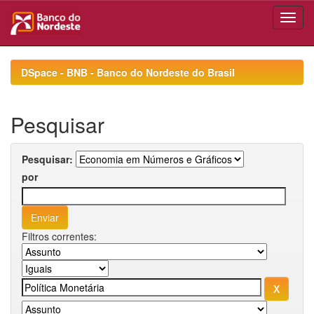
Skip
navigation
DSpace - BNB - Banco do Nordeste do Brasil
Pesquisar
Pesquisar:
por
Filtros correntes: