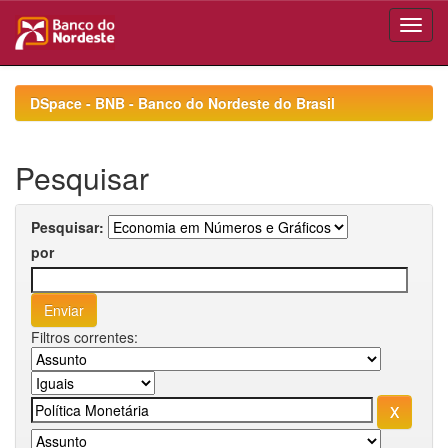
Skip
navigation
DSpace - BNB - Banco do Nordeste do Brasil
Pesquisar
Pesquisar:
por
Filtros correntes: