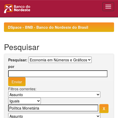
Skip
navigation
DSpace - BNB - Banco do Nordeste do Brasil
Pesquisar
Pesquisar:
por
Filtros correntes: