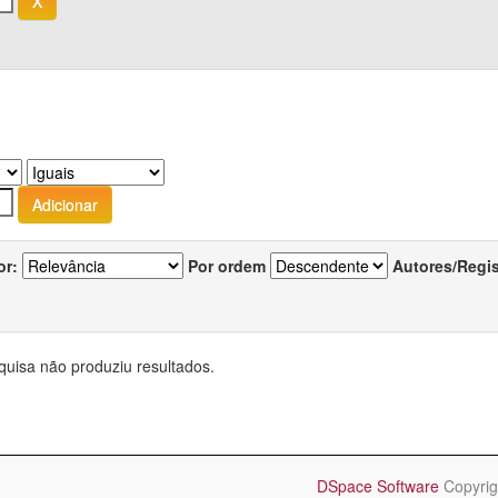
or:
Por ordem
Autores/Regi
quisa não produziu resultados.
DSpace Software
Copyrig