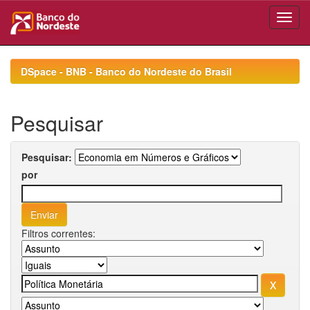
Skip
navigation
DSpace - BNB - Banco do Nordeste do Brasil
Pesquisar
Pesquisar:
por
Filtros correntes: