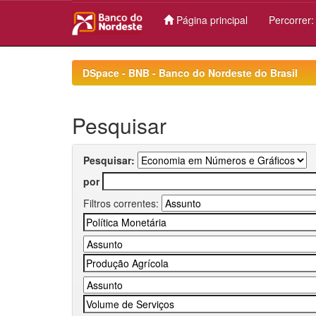
Página principal
Percorrer
Skip
navigation
DSpace - BNB - Banco do Nordeste do Brasil
Pesquisar
Pesquisar:
por
Filtros correntes: