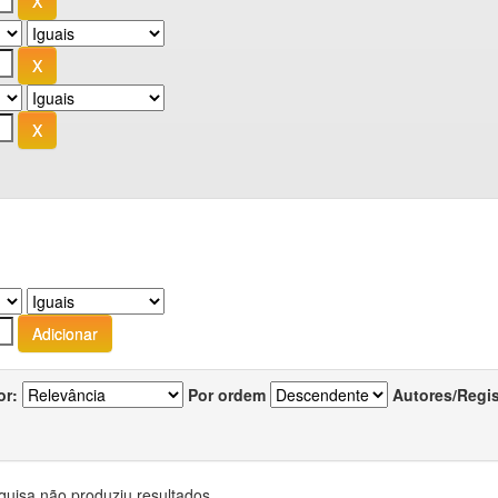
or:
Por ordem
Autores/Regi
quisa não produziu resultados.