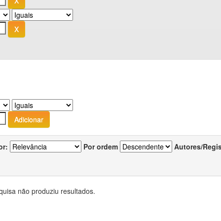
or:
Por ordem
Autores/Regi
quisa não produziu resultados.