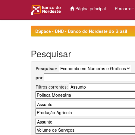
Página principal
Percorrer
Skip
navigation
DSpace - BNB - Banco do Nordeste do Brasil
Pesquisar
Pesquisar:
por
Filtros correntes: