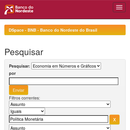
Skip
navigation
DSpace - BNB - Banco do Nordeste do Brasil
Pesquisar
Pesquisar:
por
Filtros correntes: